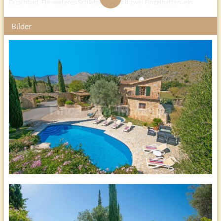
Duschbad. Ein weiteres Schlafzimmer mit zwei Einzelbetten, ein
Schlafzimmer mit Doppelbett und ein separates Badezimmer
befinden sich im ersten Stock. Dieses Schlafzimmer mit Doppelbett
Bilder
verfügt auch über eine private Terrasse mit Blick auf den Pool. Das
zweite Schlafzimmer mit Doppelbett ist von der Poolterrasse aus
zugänglich. Dieses Schlafzimmer hat einen kleinen Sitzbereich. Es gibt
auch ein eigenes Bad mit Badewanne und separater Duschkabine
Entfernungen
Pollenca 4 km, Port de Pollenca 6 km, Alcudia 13 km, Flughafen 63 km
Pool
großer Pool ca. 13 x 6 m
Terrasse
große, überdachte Terrasse (kein Billardtisch)