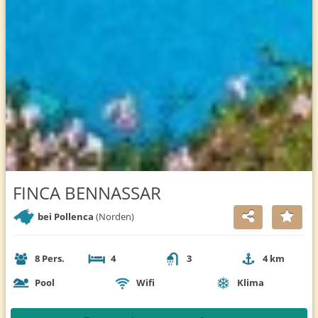
FINCA BENNASSAR
bei Pollenca
(Norden)
8 Pers.
4
3
4 km
Pool
Wifi
Klima