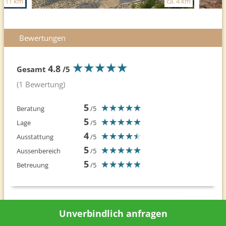
a. 11 km
ca. 4 km
Bewertungen
★
★
★
★
★
★
★
★
★
★
4.8
Gesamt
/5
(1 Bewertung)
5
★
★
★
★
★
★
★
★
★
★
Beratung
/5
5
★
★
★
★
★
★
★
★
★
★
Lage
/5
4
★
★
★
★
★
★
★
★
★
★
Ausstattung
/5
5
★
★
★
★
★
★
★
★
★
★
Aussenbereich
/5
5
★
★
★
★
★
★
★
★
★
★
Betreuung
/5
Unverbindlich anfragen
Bewertung