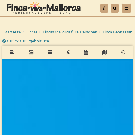
Startseite
Fincas
Fincas Mallorca für 8 Personen
Finca Bennassar
zurück zur Ergebnisliste