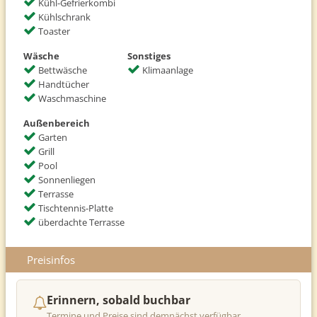
Kühl-Gefrierkombi
Kühlschrank
Toaster
Wäsche
Sonstiges
Bettwäsche
Klimaanlage
Handtücher
Waschmaschine
Außenbereich
Garten
Grill
Pool
Sonnenliegen
Terrasse
Tischtennis-Platte
überdachte Terrasse
Preisinfos
Erinnern, sobald buchbar
Termine und Preise sind demnächst verfügbar.