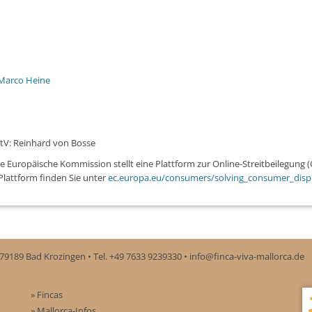
Marco Heine
StV: Reinhard von Bosse
 Europäische Kommission stellt eine Plattform zur Online-Streitbeilegung (OS
lattform finden Sie unter
ec.europa.eu/consumers/solving_consumer_disp
79189 Bad Krozingen
Tel. +49 7633 9239330
info@finca-viva-mallorca.de
» Fincas
» Mallorca-Infos