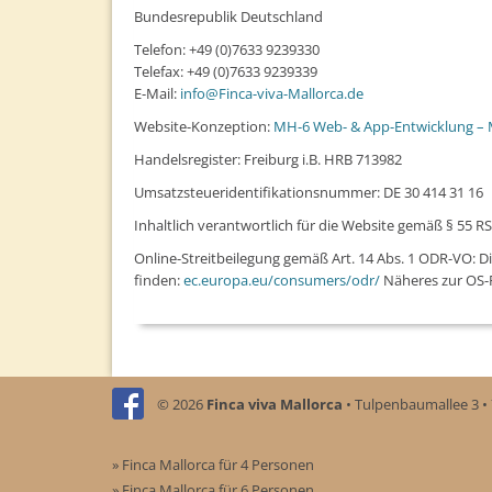
Bundesrepublik Deutschland
Telefon: +49 (0)7633 9239330
Telefax: +49 (0)7633 9239339
E-Mail:
info@Finca-viva-Mallorca.de
Website-Konzeption:
MH-6 Web- & App-Entwicklung – 
Handelsregister: Freiburg i.B. HRB 713982
Umsatzsteueridentifikationsnummer: DE 30 414 31 16
Inhaltlich verantwortlich für die Website gemäß § 55 R
Online-Streitbeilegung gemäß Art. 14 Abs. 1 ODR-VO: Die
finden:
ec.europa.eu/consumers/odr/
Näheres zur OS-P
© 2026
Finca viva Mallorca
Tulpenbaumallee 3
» Finca Mallorca für 4 Personen
» Finca Mallorca für 6 Personen