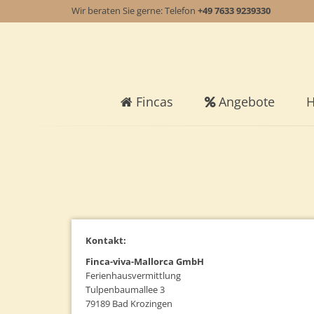
Wir beraten Sie gerne: Telefon
+49 7633 9239330
Fincas
Angebote
H
Kontakt:
Finca-viva-Mallorca GmbH
Ferienhausvermittlung
Tulpenbaumallee 3
79189 Bad Krozingen