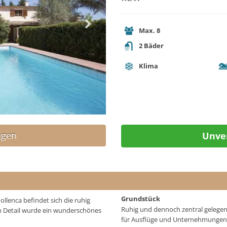
Max. 8
2
Bäder
Klima
agen
Unver
Grundstück
llenca befindet sich die ruhig
Ruhig und dennoch zentral gelegen
um Detail wurde ein wunderschönes
für Ausflüge und Unternehmungen