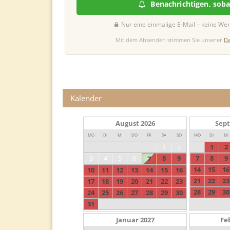
Benachrichtigen, sob
Nur eine einmalige E-Mail – keine Wer
Mit dem Absenden stimmen Sie unserer
Da
Kalender
August
2026
Sep
MO
DI
MI
DO
FR
SA
SO
MO
DI
MI
1
2
1
2
3
4
5
6
8
9
7
8
9
7
14
15
16
10
11
12
13
14
15
16
21
22
23
17
18
19
20
21
22
23
28
29
30
24
25
26
27
28
29
30
31
Januar
2027
Fe