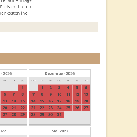
frei auf Anfrage
 Preis enthalten
enkosten incl.
r
2026
Dezember
2026
FR
SA
SO
MO
DI
MI
DO
FR
SA
SO
1
1
2
3
4
5
6
6
7
8
7
8
9
10
11
12
13
13
14
15
14
15
16
17
18
19
20
20
21
22
21
22
23
24
25
26
27
27
28
29
28
29
30
31
027
Mai
2027