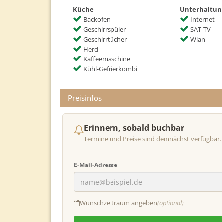
Küche
Unterhaltun
Backofen
Internet
Geschirrspüler
SAT-TV
Geschirrtücher
Wlan
Herd
Kaffeemaschine
Kühl-Gefrierkombi
Preisinfos
Erinnern, sobald buchbar
Termine und Preise sind demnächst verfügbar.
E-Mail-Adresse
Wunschzeitraum angeben
(optional)
Anreise
Abrei