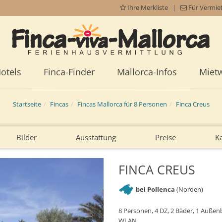
Ihre Merkliste
|
Für Vermie
otels
Finca-Finder
Mallorca-Infos
Miet
Startseite
Fincas
Fincas Mallorca für 8 Personen
Finca Creus
Bilder
Ausstattung
Preise
K
FINCA CREUS
bei Pollenca
(Norden)
8 Personen, 4 DZ, 2 Bäder, 1 Außenba
WLAN