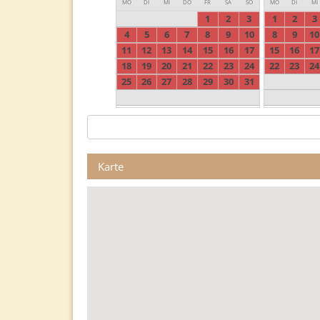
MO
DI
MI
DO
FR
SA
SO
MO
DI
MI
1
2
3
1
2
3
4
5
6
7
8
9
10
8
9
10
11
12
13
14
15
16
17
15
16
17
18
19
20
21
22
23
24
22
23
24
25
26
27
28
29
30
31
Karte