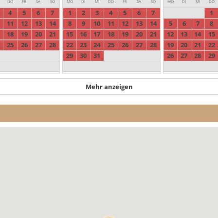
DO
FR
SA
SO
MO
DI
MI
DO
FR
SA
SO
MO
DI
MI
DO
4
5
6
7
1
2
3
4
5
6
7
1
11
12
13
14
8
9
10
11
12
13
14
5
6
7
8
18
19
20
21
15
16
17
18
19
20
21
12
13
14
15
25
26
27
28
22
23
24
25
26
27
28
19
20
21
22
29
30
31
26
27
28
29
Mehr anzeigen