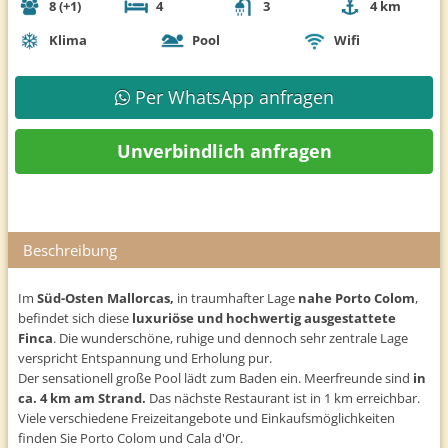
8 (+1)
4
3
4 km
Klima
Pool
Wifi
Per WhatsApp anfragen
Unverbindlich anfragen
Beschreibung
Im
Süd-Osten Mallorcas,
in traumhafter Lage
nahe Porto Colom
,
befindet sich diese
luxuriöse und hochwertig ausgestattete
Finca
. Die wunderschöne, ruhige und dennoch sehr zentrale Lage
verspricht Entspannung und Erholung pur.
Der sensationell große Pool lädt zum Baden ein. Meerfreunde sind
in
ca. 4 km am Strand.
Das nächste Restaurant ist in 1 km erreichbar.
Viele verschiedene Freizeitangebote und Einkaufsmöglichkeiten
finden Sie Porto Colom und Cala d'Or.