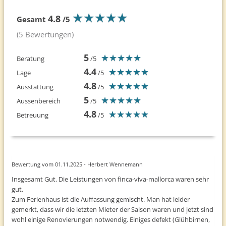
★
★
★
★
★
★
★
★
★
★
4.8
Gesamt
/5
(5 Bewertungen)
5
★
★
★
★
★
★
★
★
★
★
Beratung
/5
4.4
★
★
★
★
★
★
★
★
★
★
Lage
/5
4.8
★
★
★
★
★
★
★
★
★
★
Ausstattung
/5
5
★
★
★
★
★
★
★
★
★
★
Aussenbereich
/5
4.8
★
★
★
★
★
★
★
★
★
★
Betreuung
/5
Bewertung vom 01.11.2025 - Herbert Wennemann
Insgesamt Gut. Die Leistungen von finca-viva-mallorca waren sehr
gut.
Zum Ferienhaus ist die Auffassung gemischt. Man hat leider
gemerkt, dass wir die letzten Mieter der Saison waren und jetzt sind
wohl einige Renovierungen notwendig. Einiges defekt (Glühbirnen,