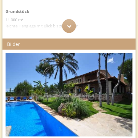
Grundstück
11.000 m²
leichte Hanglage mit Blick bis zum Meer
Wohnfläche
Bilder
300 m²
Wohnzimmer mit SAT-TV, DVD-Player und CD-Player
komplett ausgestattete Küche
4 DZ und 3 Bäder, Gäste-WC
Entfernungen
Nach Palma ca. 56 km, verschiedene Sandstrände ca. 4 km, das
nächste Restaurant 1 km, Arzt 1,5 km, Supermarkt und weitere
Restaurants und Einkaufsmöglichkeiten ca. 4 km, der Golfplatz Vall
d'Or ca. 3 km.
Pool
12 x 5 m großer privater Pool.
Es stehen Ihnen Sonnenliegen und Schirme zur Verfügung.