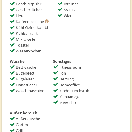
Geschirrspüler
Internet
Geschirrtücher
SAT-TV
Herd
Wlan
Kaffeemaschine
Kühl-Gefrierkombi
Kühlschrank
Mikrowelle
Toaster
Wasserkocher
Wäsche
Sonstiges
Bettwäsche
Fitnessraum
Bügelbrett
Fön
Bügeleisen
Heizung
Handtücher
Homeoffice
Waschmaschine
Kinder-Hochstuhl
Klimaanlage
Meerblick
Außenbereich
Außendusche
Garten
Grill