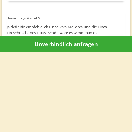
Bewertung - Marcel M.
Ja definitiv empfehle ich Finca-viva-Mallorca und die Finca .
Ein sehr schönes Haus. Schön wäre es wenn man die
Zeitschalteinstellung der Klimaanlage und der Außenbeleuchtung
Unverbindlich anfragen
selber variieren könnte.
"DIE FINCA GRANDIOSA
VERDIENT IHREN NAMEN!"
Bewertung
Hallo Finca viva Mallorca-Team,
kurz vor unserer Abreise morgen hier ein Feedback.
Die Finca ist grandios. Komplett ausgestattet und auf hohem
Standard. Das hatten wir auch nicht anders erwartet. Ungewöhnlich
ist der Service vor Ort. Wenn immer eine Kleinigkeit war, Barbara