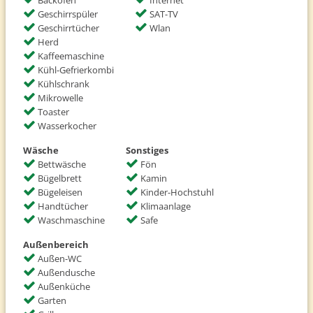
Backofen
Internet
Geschirrspüler
SAT-TV
Geschirrtücher
Wlan
Herd
Kaffeemaschine
Kühl-Gefrierkombi
Kühlschrank
Mikrowelle
Toaster
Wasserkocher
Wäsche
Sonstiges
Bettwäsche
Fön
Bügelbrett
Kamin
Bügeleisen
Kinder-Hochstuhl
Handtücher
Klimaanlage
Waschmaschine
Safe
Außenbereich
Außen-WC
Außendusche
Außenküche
Garten