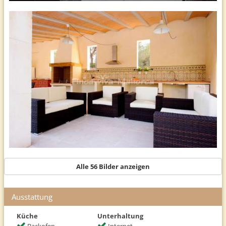
en Suite ist in einem separaten Gebäude im Innenhof.
Obergeschoss
Im Obergeschoss des Ferienhauses sind zwei Doppelzimmer mit Bad
en Suite sowie eine Suite mit Doppelbett und kleinem Wohnzimmer
mit Couch und Bad en Suite.
Pool
10 x 4 m großer Salzwasserpool, Außendusche,
Terrasse
überdachte Terrasse mit Sofa-Lounge und Esstisch
Ausstattung
Alle 56 Bilder anzeigen
Klimaanlage in allen 5 Schlafzimmern und im Wohnzimmer, WLAN,
Kamin, Tischtennis
Ausstattung
Küche
Unterhaltung