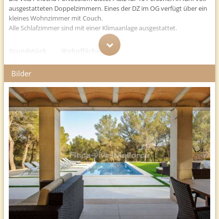
ausgestatteten Doppelzimmern. Eines der DZ im OG verfügt über ein
kleines Wohnzimmer mit Couch.
Alle Schlafzimmer sind mit einer Klimaanlage ausgestattet.
Grundstück
Wohnfläche
28.000 m²
450 m²
Bilder
Lage
nahe Portocolom im Osten Mallorcas
Entfernungen
bis nach Portocolom 5 km, nach Felanitx 4 km, Golfplatz 5 km,
verschiedene Strände 10-15 km, ca. 60 km bis zum Flughafen Palma
de Mallorca
Erdgeschoss
Im Erdgeschoss der Villa Pinocha Portocolom befindet sich das
Wohnzimmer, ein Salon mit Kamin, die vollausgestattete und
moderne Küche sowie ein Gäste-WC. Zudem gibt es hier ein
Doppelzimmer mit Bad en Suite. Ein weiteres Doppelzimmer mit Bad