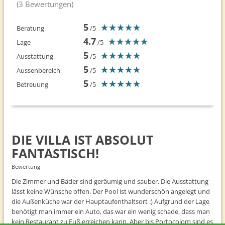
(3 Bewertungen)
5
★
★
★
★
★
★
★
★
★
★
Beratung
/5
4.7
★
★
★
★
★
★
★
★
★
★
Lage
/5
5
★
★
★
★
★
★
★
★
★
★
Ausstattung
/5
5
★
★
★
★
★
★
★
★
★
★
Aussenbereich
/5
5
★
★
★
★
★
★
★
★
★
★
Betreuung
/5
DIE VILLA IST ABSOLUT
FANTASTISCH!
Bewertung
Die Zimmer und Bäder sind geräumig und sauber. Die Ausstattung
lässt keine Wünsche offen. Der Pool ist wunderschön angelegt und
die Außenküche war der Hauptaufenthaltsort :) Aufgrund der Lage
benötigt man immer ein Auto, das war ein wenig schade, dass man
kein Restaurant zu Fuß erreichen kann. Aber bis Portocolom sind es