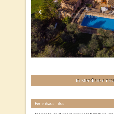
In Merkliste eintr
Ferienhaus-Infos
Die Finca Cavea ist eine 150 Jahre alte typisch mallorq