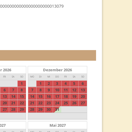
000000000000000000000013079
r
2026
Dezember
2026
FR
SA
SO
MO
DI
MI
DO
FR
SA
SO
1
1
2
3
4
5
6
6
7
8
7
8
9
10
11
12
13
13
14
15
14
15
16
17
18
19
20
20
21
22
21
22
23
24
25
26
27
27
28
29
28
29
30
31
027
Mai
2027
FR
SA
SO
MO
DI
MI
DO
FR
SA
SO