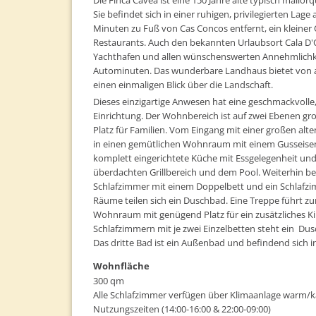
Sie befindet sich in einer ruhigen, privilegierten Lag
Minuten zu Fuß von Cas Concos entfernt, ein kleiner
Restaurants. Auch den bekannten Urlaubsort Cala 
Yachthafen und allen wünschenswerten Annehmlichkeit
Autominuten. Das wunderbare Landhaus bietet von 
einen einmaligen Blick über die Landschaft.
Dieses einzigartige Anwesen hat eine geschmackvolle,
Einrichtung. Der Wohnbereich ist auf zwei Ebenen gro
Platz für Familien. Vom Eingang mit einer großen al
in einen gemütlichen Wohnraum mit einem Gusseiseno
komplett eingerichtete Küche mit Essgelegenheit u
überdachten Grillbereich und dem Pool. Weiterhin b
Schlafzimmer mit einem Doppelbett und ein Schlafzim
Räume teilen sich ein Duschbad. Eine Treppe führt zu
Wohnraum mit genügend Platz für ein zusätzliches Ki
Schlafzimmern mit je zwei Einzelbetten steht ein Du
Das dritte Bad ist ein Außenbad und befindend sich i
Wohnfläche
300 qm
Alle Schlafzimmer verfügen über Klimaanlage warm/ka
Nutzungszeiten (14:00-16:00 & 22:00-09:00)