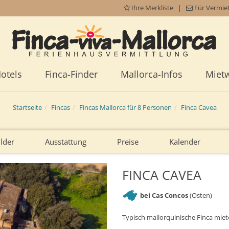
Ihre Merkliste
|
Für Vermie
otels
Finca-Finder
Mallorca-Infos
Miet
Startseite
Fincas
Fincas Mallorca für 8 Personen
Finca Cavea
ilder
Ausstattung
Preise
Kalender
FINCA CAVEA
bei Cas Concos
(Osten)
Typisch mallorquinische Finca miet