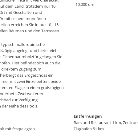
10.000 qm
e auf dem Land, trotzdem nur 10
 Ort mit Geschäften und
D'Or mit seinem mondänen
en erreichen Sie in nur 10 - 15
allen Räumen und den Terrassen
 typisch mallorquinische
ßzügig angelegt und bietet viel
ten Eichenbaumholztür gelangen Sie
fen. Hier befindet sich auch die
nd direktem Zugang zum
eherbergt das Erdgeschoss ein
mer mit zwei Einzelbetten, beide
r ersten Etage in einen großzügigen
nderbett. Zwei weiteren
schbad zur Verfügung.
n der Nähe des Pools.
Entfernungen
Bars und Restaurant 1 km, Zentrum
lt mit festgelegten
Flughafen 51 km