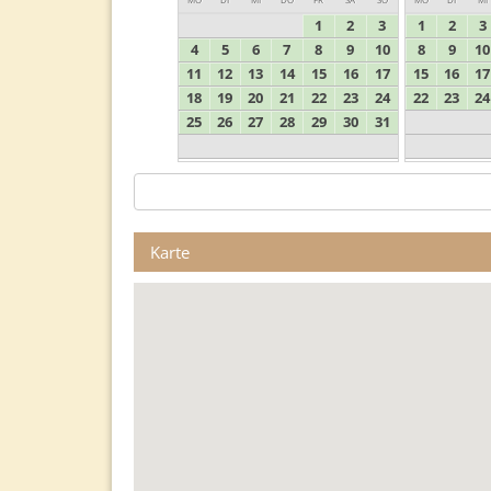
1
2
3
1
2
3
4
5
6
7
8
9
10
8
9
10
11
12
13
14
15
16
17
15
16
17
18
19
20
21
22
23
24
22
23
24
25
26
27
28
29
30
31
Karte