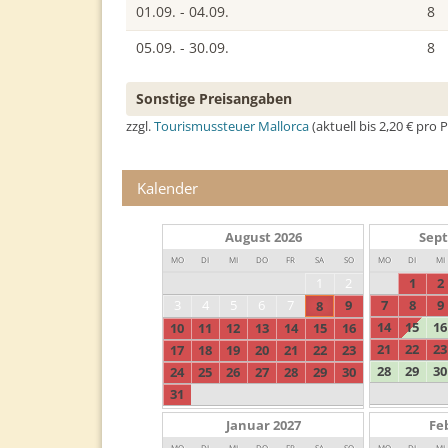
01.09. - 04.09.
8
05.09. - 30.09.
8
Sonstige Preisangaben
zzgl.
Tourismussteuer Mallorca
(aktuell bis 2,20 € pro
Kalender
August
2026
Sep
MO
DI
MI
DO
FR
SA
SO
MO
DI
MI
1
2
1
2
3
4
5
6
7
9
7
8
9
8
14
15
16
10
11
12
13
14
15
16
21
22
23
17
18
19
20
21
22
23
28
29
30
24
25
26
27
28
29
30
31
Januar
2027
Fe
MO
DI
MI
DO
FR
SA
SO
MO
DI
MI