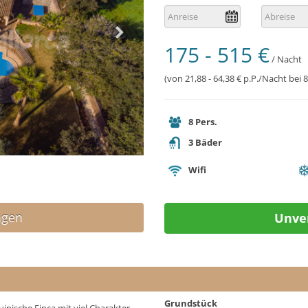
175 - 515 €
/ Nacht
(von 21,88 - 64,38 € p.P./Nacht bei
8 Pers.
3
Bäder
Wifi
agen
Unver
Grundstück
uinische Finca mit viel Charakter.