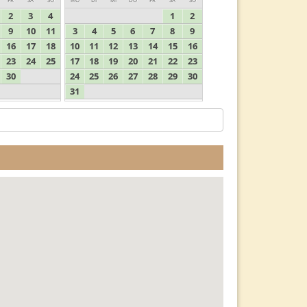
2
3
4
1
2
9
10
11
3
4
5
6
7
8
9
16
17
18
10
11
12
13
14
15
16
23
24
25
17
18
19
20
21
22
23
30
24
25
26
27
28
29
30
31