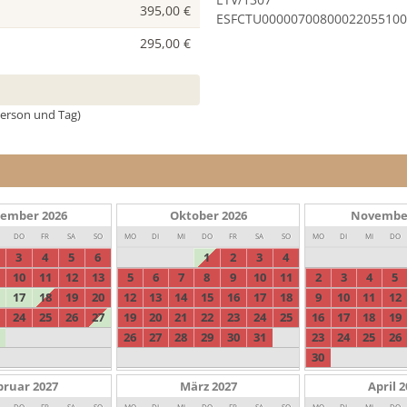
ETV/1307
395,00 €
ESFCTU00000700800022055100
295,00 €
 Person und Tag)
tember
2026
Oktober
2026
Novembe
DO
FR
SA
SO
MO
DI
MI
DO
FR
SA
SO
MO
DI
MI
DO
3
4
5
6
1
2
3
4
10
11
12
13
5
6
7
8
9
10
11
2
3
4
5
17
18
19
20
12
13
14
15
16
17
18
9
10
11
12
24
25
26
27
19
20
21
22
23
24
25
16
17
18
19
26
27
28
29
30
31
23
24
25
26
30
bruar
2027
März
2027
April
2
DO
FR
SA
SO
MO
DI
MI
DO
FR
SA
SO
MO
DI
MI
DO