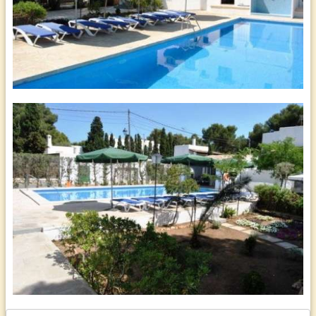
Nach Palma ca. 56 km, die Sandstrände von Cala d'Or liegen quasi vor
der Haustür. Cala Mondrago und Cala Sanau ca. 3 km, der malerische
Hafen von Porto Pedro 3 km, verschiedenen Einkaufsmöglichkeiten,
Restaurants und zahlrfeiche Freizeitangebote finden Sie in Cala d'Or
und am exklusiven Jachthafen
Pool
Pool, ca 5 x 7 m mit Sonnenliegen
Inklusivleistungen
Kinder unter 2 Jahre in Bett der Eltern
Frühstück und Steuer
Anmerkungen
Zusatzleistungen
Mindestaufenthalt 7 Nächte
Zustellbett 15 € Ü/F
Zimmer
Es gibt insgesamt 22 individuell eingerichtete Zimmer: "Red Sunset",
"Green Olive" und "Marron" Standard-Zimmer und Komfort-Zimmer