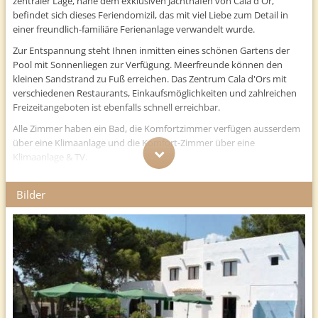
zentraler Lage, nahe dem exklusiven Jachthafen von Cala d'Or,
befindet sich dieses Feriendomizil, das mit viel Liebe zum Detail in
einer freundlich-familiäre Ferienanlage verwandelt wurde.
Zur Entspannung steht Ihnen inmitten eines schönen Gartens der
Pool mit Sonnenliegen zur Verfügung. Meerfreunde können den
kleinen Sandstrand zu Fuß erreichen. Das Zentrum Cala d'Ors mit
verschiedenen Restaurants, Einkaufsmöglichkeiten und zahlreichen
Freizeitangeboten ist ebenfalls schnell erreichbar.
Alle Zimmer haben ein Bad, die Komfortzimmer verfügen ausserdem
über eine Klimaanlage und die Komfort-Zimmer über eine
Klimaanlage & TV.
Für Familien: Zimmer mit Verbindungstür, Preis auf Anfrage (2 Erw. +
2 Kinder)
Bilder
Lage
Im malerischen Viertel von Cala d'Or, mit Blick auf den exklusiven
Jachthafen, befindet sich das Hostel Casa Maria in unmittelbarer
Nähe zum Meer.
Entfernungen