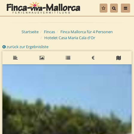
Startseite
Fincas
Finca Mallorca für 4 Personen
Hotelet Casa Maria Cala d'Or
zurück zur Ergebnisliste