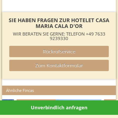
SIE HABEN FRAGEN ZUR HOTELET CASA
MARIA CALA D'OR
WIR BERATEN SIE GERNE: TELEFON +49 7633
9239330
Rückrufservice
Zum Kontaktformular
Ähnliche Fincas
Bungalow Playa d Or 17
Apartme
Unverbindlich anfragen