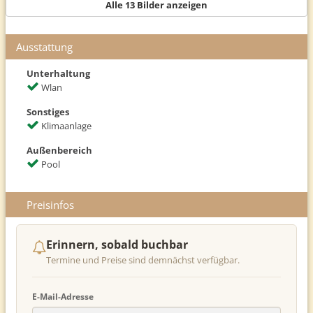
Alle 13 Bilder anzeigen
zum Teil mit Klimaanlage und zum Teil mit TV.
Essen
Ausstattung
Sie bekommen jeden Morgen ein leckeres Frühstück (wenn möglich
auf der Sonnenterrasse serviert)
Unterhaltung
Wlan
Sonstiges
Klimaanlage
Außenbereich
Pool
Preisinfos
Erinnern, sobald buchbar
Termine und Preise sind demnächst verfügbar.
E-Mail-Adresse